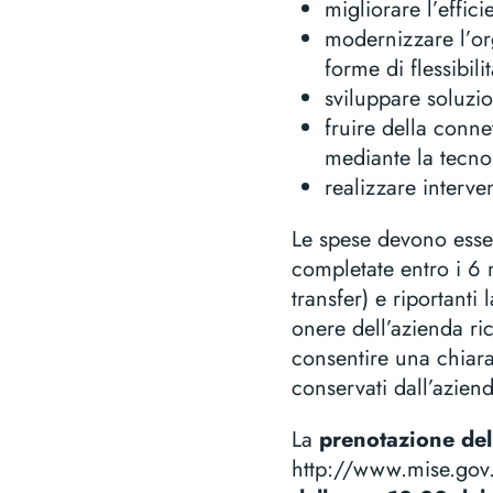
migliorare l’effic
modernizzare l’org
forme di flessibili
sviluppare soluzi
fruire della conne
mediante la tecnol
realizzare interve
Le spese devono esse
completate entro i 6 
transfer) e riportant
onere dell’azienda ri
consentire una chiara
conservati dall’azien
La
prenotazione de
http://www.mise.gov.