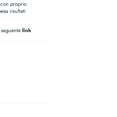
a con proprio
sa risultati
l seguente
link