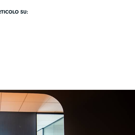
TICOLO SU:
k
tsApp
opy
Email
nk