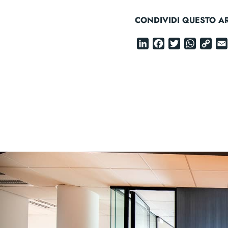
CONDIVIDI QUESTO AR
LinkedIn
Faceboo
Twitter
Wha
C
Li