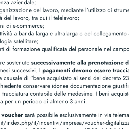
ienza aziendale;
anizzazione del lavoro, mediante l’utilizzo di strume
tà del lavoro, tra cui il telelavoro;
oni di e-commerce;
ttività a banda larga e ultralarga o del collegamento a
ogia satellitare;
nti di formazione qualificata del personale nel campo
re sostenute
successivamente alla prenotazione d
mesi successivi. I
pagamenti devono essere traccia
i la causale di “bene acquistato ai sensi del decreto 
chiedente conservare idonea documentazione giustific
 tracciatura contabile delle medesime. I beni acquis
da per un periodo di almeno 3 anni.
l voucher
sarà possibile esclusivamente in via telemat
it/index.php/it/incentivi/impresa/voucher-digitalizz