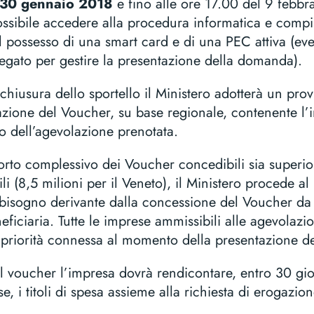
l 30 gennaio 2018
e fino alle ore 17.00 del 9 febbr
ssibile accedere alla procedura informatica e compi
 il possesso di una smart card e di una PEC attiva (ev
egato per gestire la presentazione della domanda).
 chiusura dello sportello il Ministero adotterà un pr
zione del Voucher, su base regionale, contenente l’i
o dell’agevolazione prenotata.
orto complessivo dei Voucher concedibili sia superi
li (8,5 milioni per il Veneto), il Ministero procede al 
bbisogno derivante dalla concessione del Voucher da
ficiaria. Tutte le imprese ammissibili alle agevolazi
a priorità connessa al momento della presentazione 
l voucher l’impresa dovrà rendicontare, entro 30 gior
e, i titoli di spesa assieme alla richiesta di erogazion