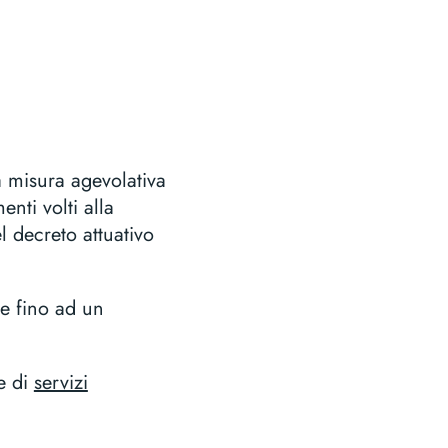
a misura agevolativa
nti volti alla
l decreto attuativo
e fino ad un
e di
servizi