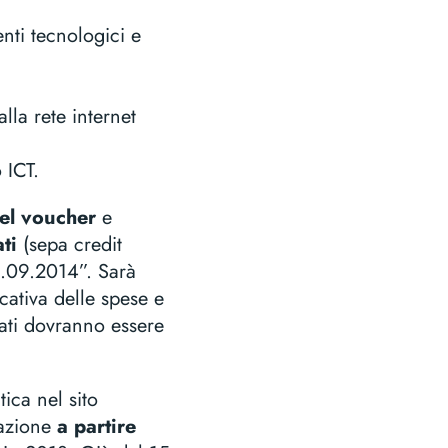
nti tecnologici e
lla rete internet
 ICT.
el voucher
e
ti
(sepa credit
23.09.2014”. Sarà
ativa delle spese e
tati dovranno essere
ica nel sito
azione
a partire