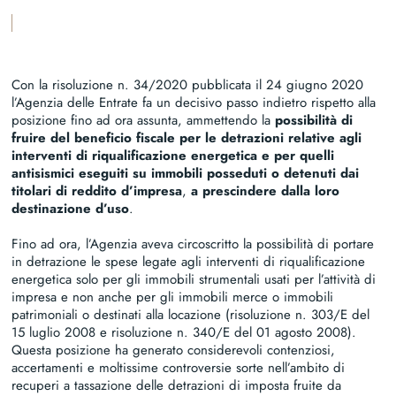
Scarica la versione PDF di questo articolo
Con la risoluzione n. 34/2020 pubblicata il 24 giugno 2020
l’Agenzia delle Entrate fa un decisivo passo indietro rispetto alla
posizione fino ad ora assunta, ammettendo la
possibilità di
fruire del beneficio fiscale per le detrazioni relative agli
interventi di riqualificazione energetica e per quelli
antisismici eseguiti su immobili posseduti o detenuti dai
titolari di reddito d’impresa
,
a prescindere dalla loro
destinazione d’uso
.
Fino ad ora, l’Agenzia aveva circoscritto la possibilità di portare
in detrazione le spese legate agli interventi di riqualificazione
energetica solo per gli immobili strumentali usati per l’attività di
impresa e non anche per gli immobili merce o immobili
patrimoniali o destinati alla locazione (risoluzione n. 303/E del
15 luglio 2008 e risoluzione n. 340/E del 01 agosto 2008).
Questa posizione ha generato considerevoli contenziosi,
accertamenti e moltissime controversie sorte nell’ambito di
recuperi a tassazione delle detrazioni di imposta fruite da