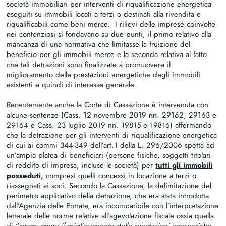
società immobiliari per interventi di riqualificazione energetica
eseguiti su immobili locati a terzi o destinati alla rivendita e
riqualificabili come beni merce. I rilievi delle imprese coinvolte
nei contenziosi si fondavano su due punti, il primo relativo alla
mancanza di una normativa che limitasse la fruizione del
beneficio per gli immobili merce e la seconda relativa al fatto
che tali detrazioni sono finalizzate a promuovere il
miglioramento delle prestazioni energetiche degli immobili
esistenti e quindi di interesse generale.
Recentemente anche la Corte di Cassazione è intervenuta con
alcune sentenze (Cass. 12 novembre 2019 nn. 29162, 29163 e
29164 e Cass. 23 luglio 2019 nn. 19815 e 19816) affermando
che la detrazione per gli interventi di riqualificazione energetica
di cui ai commi 344-349 dell’art.1 della L. 296/2006 spetta ad
un’ampia platea di beneficiari (persone fisiche, soggetti titolari
di reddito di impresa, incluse le società) per
tutti gli immobili
posseduti,
compresi quelli concessi in locazione a terzi o
riassegnati ai soci. Secondo la Cassazione, la delimitazione del
perimetro applicativo della detrazione, che era stata introdotta
dall’Agenzia delle Entrate, era incompatibile con l’interpretazione
letterale delle norme relative all’agevolazione fiscale ossia quella
di “
promuovere il miglioramento delle prestazioni energetiche