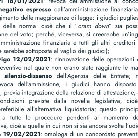
ari 18/01/2021
: revoca dell’ammissione al conco
negativo espresso
dall’amministrazione finanziaria
mento delle maggioranze di legge; i giudici puglies
le della norma: cioè che il “
cram down
” sia poss
ne del voto; perché, viceversa, si creerebbe un’ingiu
amministrazione finanziaria e tutti gli altri creditor
 sarebbe sottoposta al vaglio dei giudici);
ovigo 12/02/2021
: rinnovazione delle operazioni 
eventivo nel quale non erano state raggiunte le ma
te
silenzio-dissenso
dell’Agenzia delle Entrate;
evoca dell’ammissione, i giudici hanno disposto 
, previa integrazione della relazione di attestazione, a
ondizioni previste dalla novella legislativa, ci
eferibile all’alternativa liquidatoria; questo princ
o a tutte le procedure pendenti al momento dell
ive, cioè a quelle in cui non si sia ancora svolta l’u
sa 19/02/2021
: omologa di un concordato prevent