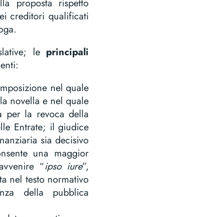
la proposta rispetto
i creditori qualificati
loga.
slative; le
principali
enti:
mposizione nel quale
la novella e nel quale
a per la revoca della
le Entrate; il giudice
inanziaria sia decisivo
consente una maggior
 avvenire “
ipso iure
”,
tta nel testo normativo
nza della pubblica