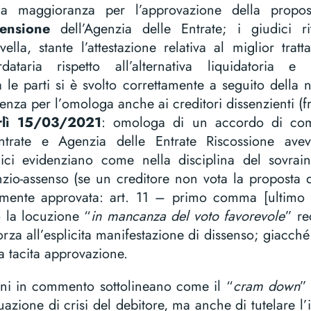
la maggioranza per l’approvazione della propos
tensione
dell’Agenzia delle Entrate; i giudici r
vella, stante l’attestazione relativa al miglior trat
dataria rispetto all’alternativa liquidatoria e
a le parti si è svolto correttamente a seguito della n
ienza per l’omologa anche ai creditori dissenzienti (fr
orlì 15/03/2021
: omologa di un accordo di com
ntrate e Agenzia delle Entrate Riscossione av
dici evidenziano come nella disciplina del sovrai
enzio-assenso (se un creditore non vota la proposta 
tamente approvata: art. 11 – primo comma [ultimo
 la locuzione “
in mancanza del voto favorevole
” re
forza all’esplicita manifestazione di dissenso; giacché
a tacita approvazione.
ioni in commento sottolineano come il “
cram down
”
uazione di crisi del debitore, ma anche di tutelare l’