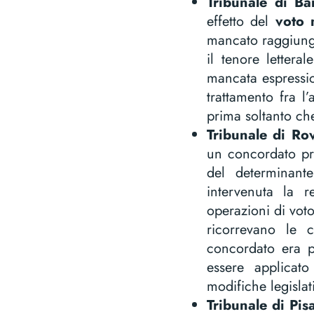
Tribunale di B
effetto del
voto 
mancato raggiungi
il tenore lettera
mancata espressio
trattamento fra l’
prima soltanto che
Tribunale di R
un concordato pr
del determinan
intervenuta la r
operazioni di voto
ricorrevano le c
concordato era pr
essere applicat
modifiche legislat
Tribunale di Pi