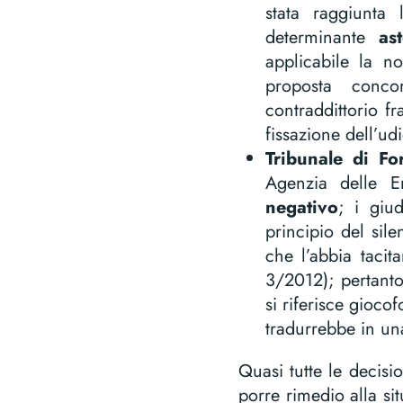
stata raggiunta 
determinante
as
applicabile la no
proposta concor
contraddittorio fr
fissazione dell’ud
Tribunale di F
Agenzia delle E
negativo
; i giu
principio del sil
che l’abbia taci
3/2012); pertanto
si riferisce gioco
tradurrebbe in un
Quasi tutte le decis
porre rimedio alla sit