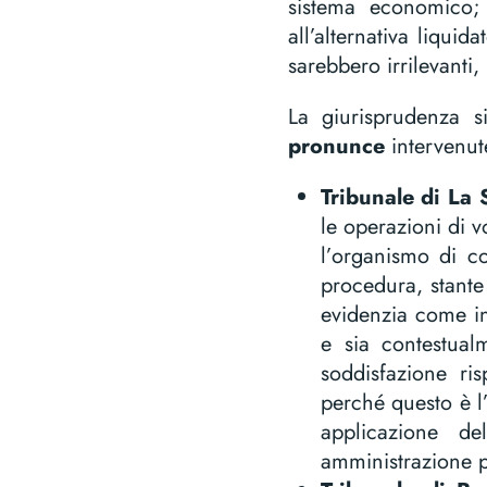
sistema economico; 
all’alternativa liquid
sarebbero irrilevanti
La giurisprudenza s
pronunce
intervenute
Tribunale di La
le operazioni di v
l’organismo di co
procedura, stante
evidenzia come in 
e sia contestual
soddisfazione ris
perché questo è l’
applicazione d
amministrazione pr