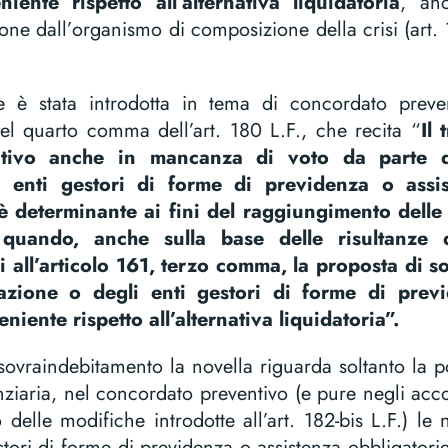
ente rispetto all’alternativa liquidatoria
, an
zione dall’organismo di composizione della crisi (ar
e è stata introdotta in tema di concordato preven
del quarto comma dell’art. 180 L.F., che recita “
Il
tivo anche in mancanza di voto da parte de
i enti gestori di forme di previdenza o assis
è determinante ai fini del raggiungimento delle
e quando, anche sulla base delle risultanze d
i all’articolo 161, terzo comma, la proposta di 
azione o degli enti gestori di forme di prev
niente rispetto all’alternativa liquidatoria”.
sovraindebitamento la novella riguarda soltanto la p
ziaria, nel concordato preventivo (e pure negli accor
to delle modifiche introdotte all’art. 182-bis L.F.) l
stori di forme di previdenza o assistenza obbligatori