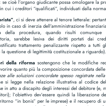
: se cioè l’organo giudicante possa omologare la pr
 cui i creditori “qualificati”, individuati dalla norma,
orista”
, ci si deve attenere al tenore letterale: pertan
olo in caso di inerzia dell’amministrazione finanziari
ga della procedura, quando risulti comunque c
datoria, sarebbe lesiva dei diritti portati dai cred
tificato trattamento penalizzante rispetto a tutti gli
e la questione di legittimità costituzionale a riguardo)
ori della riforma
sostengono che le modifiche rec
favorire quanto più la composizione concordata delle 
tenze alle soluzioni concordate spesso registrate nell
e si legge nella relazione illustrativa al codice de
e in atto a discapito degli interessi del debitore (e,
ditori); l’obiettivo dev’essere quindi la liberazione d
l ritorno “in bonis” per le imprese) e il recupero di 