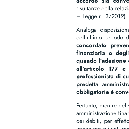
accordo sia conveni
risultanze della rela
– Legge n. 3/2012).
Analoga disposizion
dell’ultimo periodo 
concordato preven
finanziaria o degl
quando l’adesione 
all’articolo 177 
professionista di cu
predetta amministr
obbligatorie è conve
Pertanto, mentre nel 
amministrazione finan
dei debiti, per effet
anche per gli enti ge