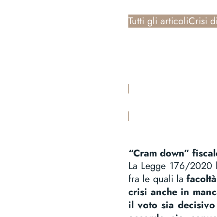
Tutti gli articoli
Crisi d
“Cram down” fiscal
La Legge 176/2020 ha
fra le quali la
facolt
crisi anche in manc
il voto sia decisi