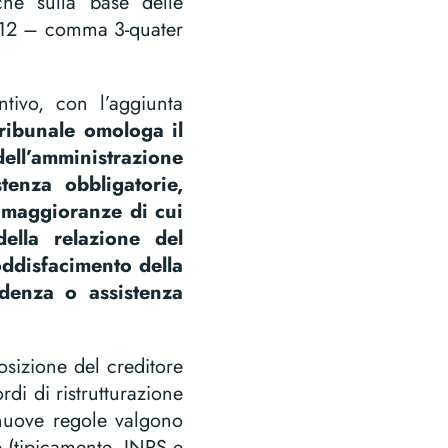
che sulla base delle
t. 12 – comma 3-quater
tivo, con l’aggiunta
 tribunale omologa il
ll’amministrazione
tenza obbligatorie,
 maggioranze di cui
ella relazione del
soddisfacimento della
idenza o assistenza
osizione del creditore
di di ristrutturazione
e nuove regole valgono
e (tipicamente, INPS e