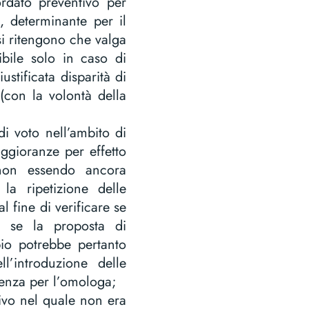
rdato preventivo per
, determinante per il
i ritengono che valga
ibile solo in caso di
stificata disparità di
i (con la volontà della
di voto nell’ambito di
ggioranze per effetto
 non essendo ancora
la ripetizione delle
l fine di verificare se
oè se la proposta di
ipio potrebbe pertanto
’introduzione delle
dienza per l’omologa;
ivo nel quale non era