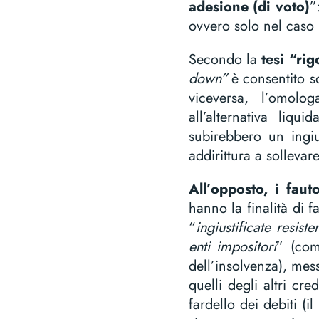
adesione (di voto)
”
ovvero solo nel caso in
Secondo la
tesi “rig
down”
è consentito s
viceversa, l’omolo
all’alternativa liqui
subirebbero un ingius
addirittura a sollevar
All’opposto, i faut
hanno la finalità di 
“
ingiustificate resis
enti impositori
” (com
dell’insolvenza), mess
quelli degli altri cre
fardello dei debiti (i