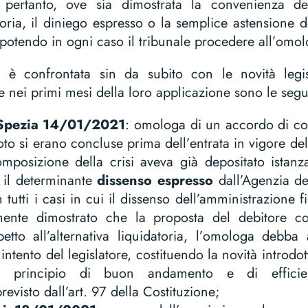
pertanto, ove sia dimostrata la convenienza del
atoria, il diniego espresso o la semplice astensione de
, potendo in ogni caso il tribunale procedere all’omo
i è confrontata sin da subito con le novità legi
 nei primi mesi della loro applicazione sono le segu
 Spezia 14/01/2021
: omologa di un accordo di co
oto si erano concluse prima dell’entrata in vigore del
mposizione della crisi aveva già depositato istanz
 il determinante
dissenso espresso
dall’Agenzia del
tutti i casi in cui il dissenso dell’amministrazione f
mente dimostrato che la proposta del debitore 
petto all’alternativa liquidatoria, l’omologa debba
intento del legislatore, costituendo la novità introdo
el principio di buon andamento e di efficie
evisto dall’art. 97 della Costituzione;