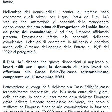
fatture.
Nell’ambito dei bonus edilizi i cantieri di interesse sono
ovviamente quelli privati, per i quali l’art.4 del D.M. 143
stabilisce che l’attestazione di congruità della manodopera
debba essere richiesta
prima dell’erogazione del saldo finale
da parte del committente
. A tal fine, l’impresa affidataria
presenta l’attestazione riferita alla congruità dell’opera
complessiva. L’obbligo di adempiere in tal senso è ricordato
anche dalla Circolare dell’Agenzia delle Entrate n. 19/E del
2022 al paragrafo 8.
Il D.M. 143 dispone che queste disposizioni si applicano ai
lavori edili per i quali la denuncia di inizio lavori sia
effettuata alla Cassa Edile/Edilcassa territorialmente
competente dal 1° novembre 2021
.
L’attestazione di congruità è richiesta alla Cassa Edile/Edilcassa
territorialmente competente, che la rilascia entro dieci giorni
dalla richiesta. In sede di inserimento della richiesta l’impresa
dovrà indicare l’importo complessivo dell’opera, che serve a
verificare se l’impresa è tenuta alla comunicazione in funzione
del suddetto limite dei 70.000 euro, e l’importo dei lavori edili,