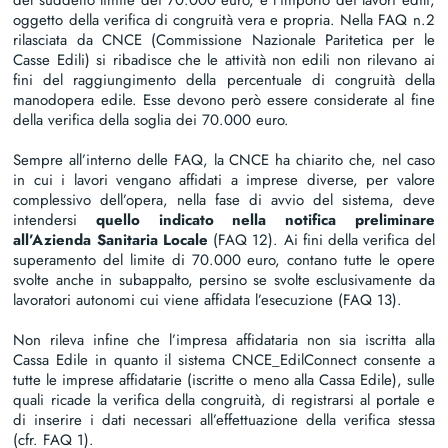
oggetto della verifica di congruità vera e propria. Nella FAQ n.2
rilasciata da CNCE (Commissione Nazionale Paritetica per le
Casse Edili) si ribadisce che le attività non edili non rilevano ai
fini del raggiungimento della percentuale di congruità della
manodopera edile. Esse devono però essere considerate al fine
della verifica della soglia dei 70.000 euro.
Sempre all’interno delle FAQ, la CNCE ha chiarito che, nel caso
in cui i lavori vengano affidati a imprese diverse, per valore
complessivo dell’opera, nella fase di avvio del sistema, deve
intendersi
quello indicato nella notifica preliminare
all’Azienda Sanitaria Locale
(FAQ 12). Ai fini della verifica del
superamento del limite di 70.000 euro, contano tutte le opere
svolte anche in subappalto, persino se svolte esclusivamente da
lavoratori autonomi cui viene affidata l’esecuzione (FAQ 13).
Non rileva infine che l’impresa affidataria non sia iscritta alla
Cassa Edile in quanto il sistema CNCE_EdilConnect consente a
tutte le imprese affidatarie (iscritte o meno alla Cassa Edile), sulle
quali ricade la verifica della congruità, di registrarsi al portale e
di inserire i dati necessari all’effettuazione della verifica stessa
(cfr. FAQ 1).