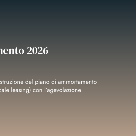
ento 2026
costruzione del piano di ammortamento
scale leasing) con l’agevolazione