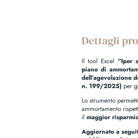
Dettagli pr
Il tool Excel
“Iper
piano di ammortam
dell’agevolazione 
n. 199/2025)
per gl
Lo strumento permette
ammortamento rispett
il
maggior risparmio
Aggiornato a seguit