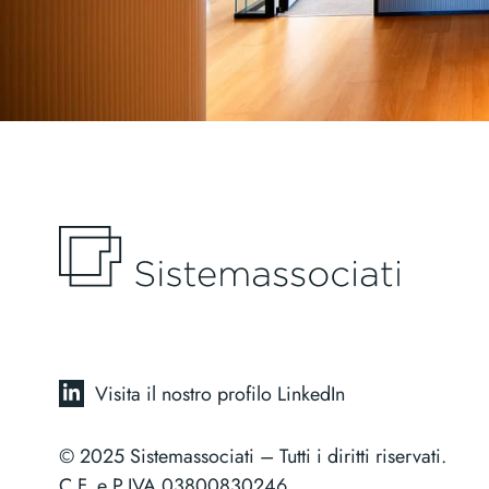
Visita il nostro profilo LinkedIn
© 2025 Sistemassociati – Tutti i diritti riservati.
C.F. e P.IVA 03800830246