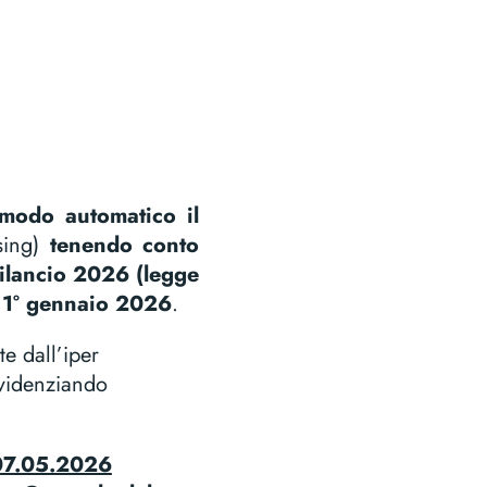
 modo automatico il
asing)
tenendo conto
ilancio 2026 (legge
 1° gennaio 2026
.
e dall’iper
videnziando
 07.05.2026