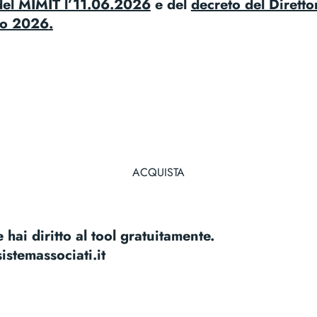
 del MIMIT l’11.06.2026
e del
decreto del Diretto
no 2026
.
ACQUISTA
 hai diritto al tool gratuitamente.
istemassociati.it