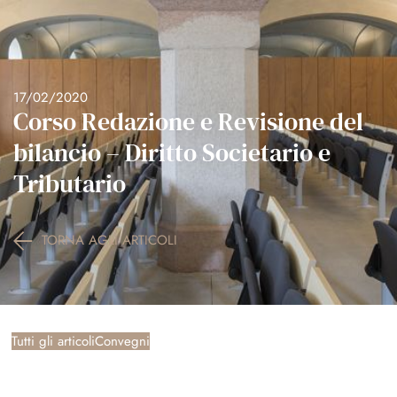
menu
menu
Skip
to
content
17/02/2020
Corso Redazione e Revisione del
bilancio – Diritto Societario e
Tributario
TORNA AGLI ARTICOLI
Tutti gli articoli
Convegni