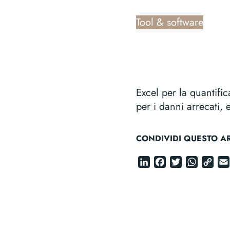
Tool & software
Excel per la quantific
per i danni arrecati, 
CONDIVIDI QUESTO AR
LinkedIn
Faceboo
Twitter
Wha
C
Li