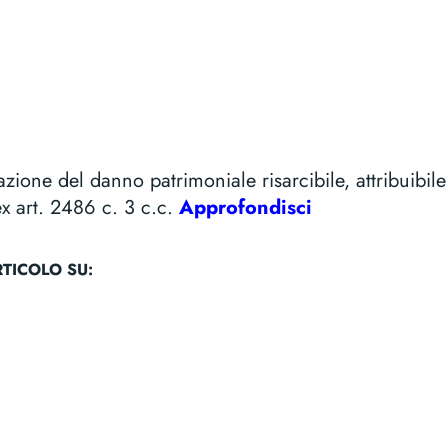
azione del danno patrimoniale risarcibile, attribuibile
ex art. 2486 c. 3 c.c.
Approfondisci
TICOLO SU:
k
tsApp
opy
Email
nk