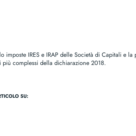
colo imposte IRES e IRAP delle Società di Capitali e l
 più complessi della dichiarazione 2018.
TICOLO SU:
k
tsApp
opy
Email
nk