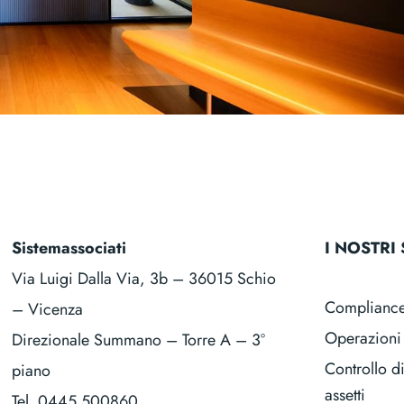
Sistemassociati
I NOSTRI 
Via Luigi Dalla Via, 3b – 36015 Schio
Complianc
– Vicenza
Operazioni 
Direzionale Summano – Torre A – 3°
Controllo d
piano
assetti
Tel.
0445.500860