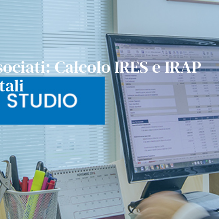
ociati: Calcolo IRES e IRAP
tali