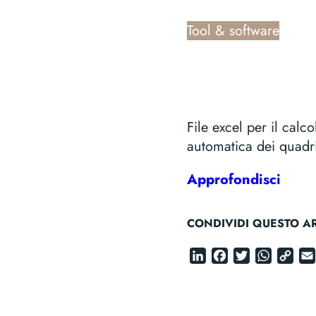
Tool & software
File excel per il cal
automatica dei quadri
Approfondisci
CONDIVIDI QUESTO AR
LinkedIn
Faceboo
Twitter
Wha
C
Li