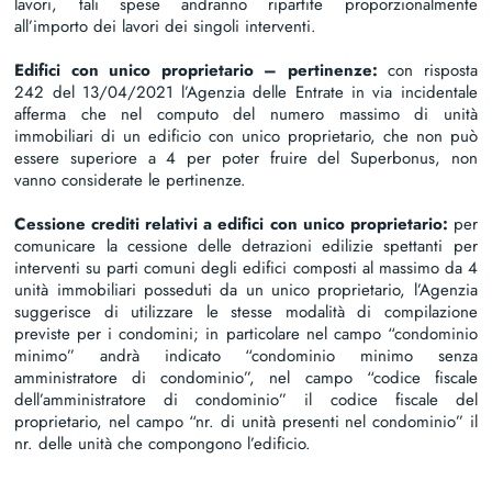
lavori, tali spese andranno ripartite proporzionalmente
all’importo dei lavori dei singoli interventi.
Edifici con unico proprietario – pertinenze:
con risposta
242 del 13/04/2021 l’Agenzia delle Entrate in via incidentale
afferma che nel computo del numero massimo di unità
immobiliari di un edificio con unico proprietario, che non può
essere superiore a 4 per poter fruire del Superbonus, non
vanno considerate le pertinenze.
Cessione crediti relativi a edifici con unico proprietario:
per
comunicare la cessione delle detrazioni edilizie spettanti per
interventi su parti comuni degli edifici composti al massimo da 4
unità immobiliari posseduti da un unico proprietario, l’Agenzia
suggerisce di utilizzare le stesse modalità di compilazione
previste per i condomini; in particolare nel campo “condominio
minimo” andrà indicato “condominio minimo senza
amministratore di condominio”, nel campo “codice fiscale
dell’amministratore di condominio” il codice fiscale del
proprietario, nel campo “nr. di unità presenti nel condominio” il
nr. delle unità che compongono l’edificio.