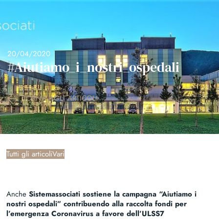
menu
menu
Skip
to
content
20/04/2020
#Aiutiamo_i_nostri_ospedali
TORNA AGLI ARTICOLI
Tutti gli articoli
Vari
Anche
Sistemassociati sostiene la campagna “Aiutiamo i
nostri ospedali” contribuendo alla raccolta fondi per
l’emergenza Coronavirus a favore dell’ULSS7