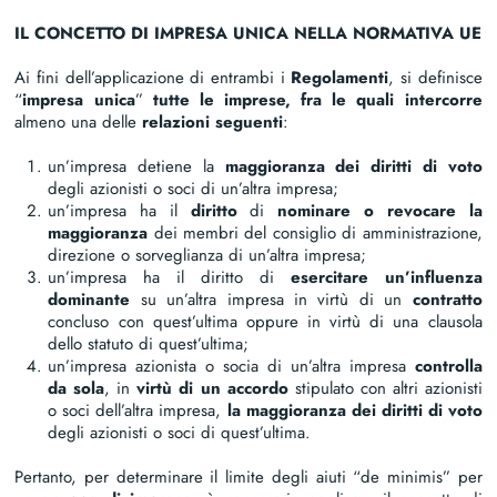
IL CONCETTO DI IMPRESA UNICA NELLA NORMATIVA UE
Ai fini dell’applicazione di entrambi i
Regolamenti
, si definisce
“
impresa unica
”
tutte le imprese, fra le quali
intercorre
almeno una delle
relazioni seguenti
:
un’impresa detiene la
maggioranza dei diritti di voto
degli azionisti o soci di un’altra impresa;
un’impresa ha il
diritto
di
nominare o revocare la
maggioranza
dei membri del consiglio di amministrazione,
direzione o sorveglianza di un’altra impresa;
un’impresa ha il diritto di
esercitare un’influenza
dominante
su un’altra impresa in virtù di un
contratto
concluso con quest’ultima oppure in virtù di una clausola
dello statuto di quest’ultima;
un’impresa azionista o socia di un’altra impresa
controlla
da sola
, in
virtù di un accordo
stipulato con altri azionisti
o soci dell’altra impresa,
la maggioranza dei diritti di voto
degli azionisti o soci di quest’ultima.
Pertanto, per determinare il limite degli aiuti “de minimis” per