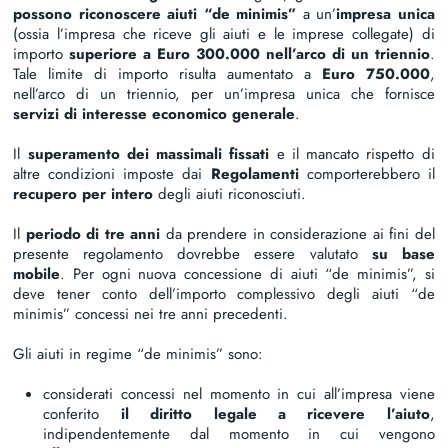
possono riconoscere aiuti “de minimis”
a un’
impresa unica
(ossia l’impresa che riceve gli aiuti e le imprese collegate) di
importo
superiore a Euro 300.000
nell’arco di un triennio
.
Tale limite di importo risulta aumentato a
Euro 750.000
,
nell’arco di un triennio, per un’impresa unica che fornisce
servizi di interesse economico generale
.
Il
superamento dei massimali fissati
e il mancato rispetto di
altre condizioni imposte dai
Regolamenti
comporterebbero il
recupero per intero
degli aiuti riconosciuti.
Il
periodo di tre anni
da prendere in considerazione ai fini del
presente regolamento dovrebbe essere valutato
su base
mobile
. Per ogni nuova concessione di aiuti “de minimis”, si
deve tener conto dell’importo complessivo degli aiuti “de
minimis” concessi nei tre anni precedenti.
Gli aiuti in regime “de minimis” sono:
considerati concessi nel momento in cui all’impresa viene
conferito
il diritto legale a ricevere l’aiuto
,
indipendentemente dal momento in cui vengono