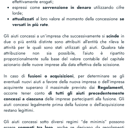
effettivamente erogati;
espressi come
sovvenzione in denaro
utilizzando cifre
lorde;
attualizzati
al loro valore al momento della concessione
se
versati in più rate
.
Gli aiuti concessi a un’impresa che successivamente si
scinde
in
due o più entità distinte sono attribuiti all’entità che rileva le
attività per le quali sono stati utilizzati gli aiuti. Qualora tale
attribuzione non sia possibile, l’aiuto è ripartito
proporzionalmente sulla base del valore contabile del capitale
azionario delle nuove imprese alla data effettiva della scissione.
In caso di
fusioni o acquisizioni
, per determinare se gli
eventuali nuovi aiuti a favore della nuova impresa o dell’impresa
acquirente superano il massimale previsto dai
Regolamenti
,
occorre tener conto
di tutti gli aiuti precedentemente
concessi a ciascuna
delle imprese partecipanti alla fusione. Gli
aiuti concessi legalmente prima della fusione o dell’acquisizione
restano legittimi.
Gli aiuti concessi sotto diversi regimi “de minimis” possono
essere
sommati tra loro
, anche se derivano da regolamenti