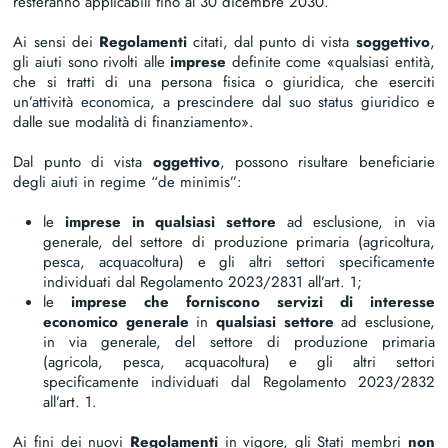
resteranno applicabili fino al 30 dicembre 2030.
Ai sensi dei
Regolamenti
citati, dal punto di vista
soggettivo
,
gli aiuti sono rivolti alle
imprese
definite come «qualsiasi entità,
che si tratti di una persona fisica o giuridica, che eserciti
un’attività economica, a prescindere dal suo status giuridico e
dalle sue modalità di finanziamento».
Dal punto di vista
oggettivo
, possono risultare beneficiarie
degli aiuti in regime “de minimis”:
le
imprese in qualsiasi settore
ad esclusione, in via
generale, del settore di produzione primaria (agricoltura,
pesca, acquacoltura) e gli altri settori specificamente
individuati dal Regolamento 2023/2831 all’art. 1;
le
imprese che forniscono servizi di interesse
economico generale
in
qualsiasi settore
ad esclusione,
in via generale, del settore di produzione primaria
(agricola, pesca, acquacoltura) e gli altri settori
specificamente individuati dal Regolamento 2023/2832
all’art. 1.
Ai fini dei nuovi
Regolamenti
in vigore, gli Stati membri
non