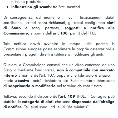
o talune produzioni;
influenzino gli scambi
tra Stati membri.
Di conseguenza, dal momento in cui i finanziamenti statali
soddisfano i criteri sopra richiamati, gli stessi configurano
aiuti
di Stato
e sono, pertanto,
soggetti a notifica alla
Commissione
, a norma dell’
art. 108
, par. 3 del TFUE.
Tale notifica dovrà avvenire in tempo utile perché la
Commissione europea possa esprimere le proprie osservazioni e
presentare i progetti diretti a istituire o modificare gli aiuti.
Qualora la Commissione constati che un aiuto concesso da uno
Stato, o mediante fondi statali,
non è compatibile con mercato
interno
a norma dell’art. 107, oppure che tale aiuto è attuato in
modo
abusivo
, potrà richiedere allo Stato membro interessato
di
sopprimerlo o modificarlo
nel termine da essa fissato.
Tuttavia, secondo il disposto dell’
art.
109
TFUE, il Consiglio può
stabilire le
categorie di aiuti
che sono
dispensate dall’obbligo
di notifica
. Tali aiuti sono i cd. aiuti “de minimis”.